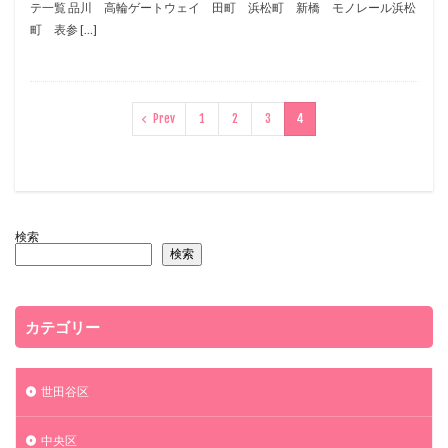
テ一覧 品川 高輪ゲートウェイ 田町 浜松町 新橋 モノレール浜松
町 表参 […]
Prev
1
2
3
4
検索
検索
カテゴリー
世田谷区
中央区