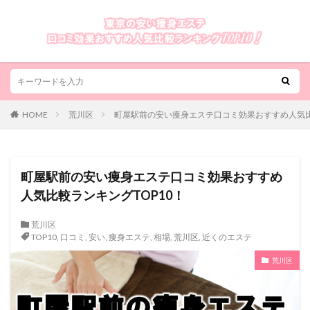
HOME
荒川区
町屋駅前の安い痩身エステ口コミ効果おすすめ人気比
町屋駅前の安い痩身エステ口コミ効果おすすめ
人気比較ランキングTOP10！
荒川区
TOP10
,
口コミ
,
安い
,
痩身エステ
,
相場
,
荒川区
,
近くのエステ
荒川区