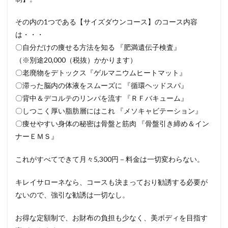
その内の1つである【サイズダウンコース】のコース内容
は・・・
〇自分だけの痩せる方法を知る 『肥満遺伝子検査』
（※別途20,000（税抜）かかります）
〇老廃物をデトックス『ゲルマニウムヒートマット』
〇滞った脳内の体液をスムーズに 『循環ヘッドスパ』
〇背中＆デコルテのリンパを流す 『ＲＦバキューム』
〇しつこく厚い脂肪層にはこれ 『メソキャビテーション』
〇痩せやすい身体の秘密は骨盤と筋肉 『骨盤引き締め＆イン
ナーＥＭＳ』
これがすべてできて月々5,300円－料金は一切変わらない。
キレイサローネなら、コースも決まっており勧誘する必要が
ないので、強引な勧誘は一切なし。
お得な定額制で、お財布の負担も少なく、美ボディを目指す