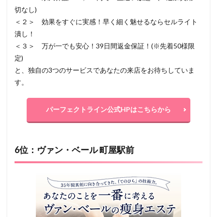
切なし)
＜２＞ 効果をすぐに実感！早く細く魅せるならセルライト
潰し！
＜３＞ 万が一でも安心！39日間返金保証！(※先着50様限
定)
と、独自の3つのサービスであなたの来店をお待ちしていま
す。
パーフェクトライン公式HPはこちらから
6位：ヴァン・ベール 町屋駅前