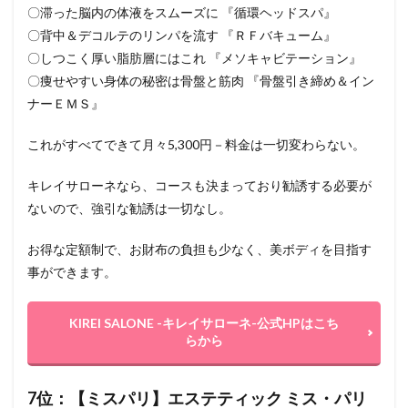
〇滞った脳内の体液をスムーズに 『循環ヘッドスパ』
〇背中＆デコルテのリンパを流す 『ＲＦバキューム』
〇しつこく厚い脂肪層にはこれ 『メソキャビテーション』
〇痩せやすい身体の秘密は骨盤と筋肉 『骨盤引き締め＆イン
ナーＥＭＳ』
これがすべてできて月々5,300円－料金は一切変わらない。
キレイサローネなら、コースも決まっており勧誘する必要が
ないので、強引な勧誘は一切なし。
お得な定額制で、お財布の負担も少なく、美ボディを目指す
事ができます。
KIREI SALONE -キレイサローネ-公式HPはこち
らから
7位：【ミスパリ】エステティック ミス・パリ