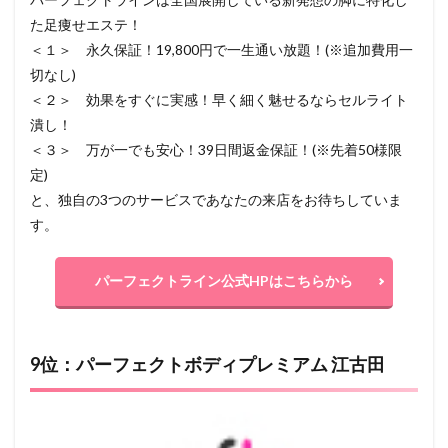
た足痩せエステ！
＜１＞ 永久保証！19,800円で一生通い放題！(※追加費用一
切なし)
＜２＞ 効果をすぐに実感！早く細く魅せるならセルライト
潰し！
＜３＞ 万が一でも安心！39日間返金保証！(※先着50様限
定)
と、独自の3つのサービスであなたの来店をお待ちしていま
す。
パーフェクトライン公式HPはこちらから
9位：パーフェクトボディプレミアム 江古田