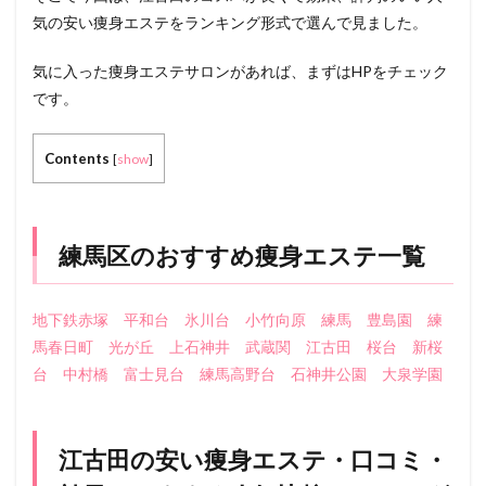
気の安い痩身エステをランキング形式で選んで見ました。
気に入った痩身エステサロンがあれば、まずはHPをチェック
です。
Contents
[
show
]
練馬区のおすすめ痩身エステ一覧
地下鉄赤塚
平和台
氷川台
小竹向原
練馬
豊島園
練
馬春日町
光が丘
上石神井
武蔵関
江古田
桜台
新桜
台
中村橋
富士見台
練馬高野台
石神井公園
大泉学園
江古田の安い痩身エステ・口コミ・