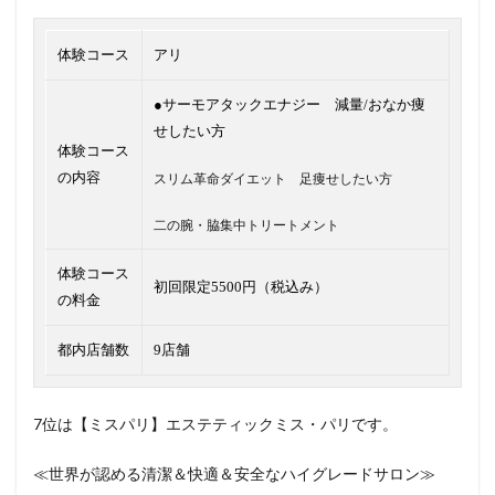
体験コース
アリ
●サーモアタックエナジー 減量/おなか痩
せしたい方
体験コース
の内容
スリム革命ダイエット 足痩せしたい方
二の腕・脇集中トリートメント
体験コース
初回限定5500円（税込み）
の料金
都内店舗数
9店舗
7位は【ミスパリ】エステティックミス・パリです。
≪世界が認める清潔＆快適＆安全なハイグレードサロン≫