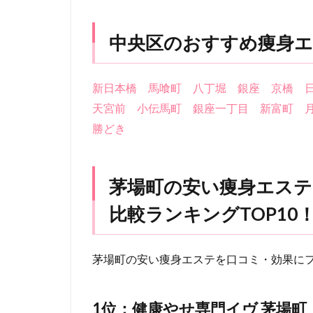
中央区のおすすめ痩身エ
新日本橋
馬喰町
八丁堀
銀座
京橋
天宮前
小伝馬町
銀座一丁目
新富町
勝どき
茅場町の安い痩身エステ
比較ランキングTOP10
茅場町の安い痩身エステを口コミ・効果に
1位：健康やせ専門イヴ 茅場町