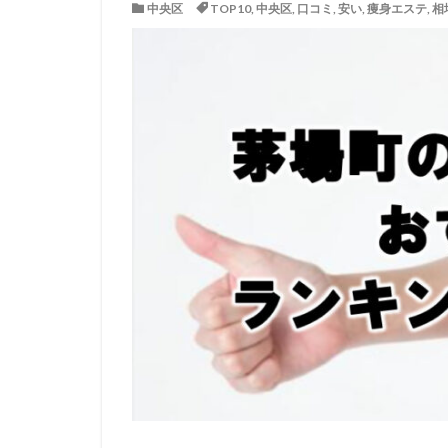
中央区
TOP10
,
中央区
,
口コミ
,
安い
,
痩身エステ
,
相