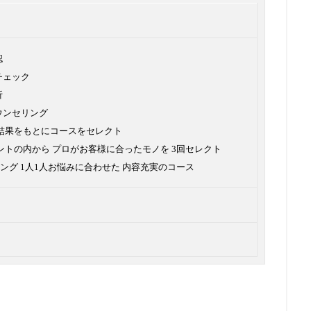
認
チェック
析
ウンセリング
グ結果をもとにコースをセレクト
ントの内から プロがお客様に合ったモノを 3回セレクト
ング 1人1人お悩みに合わせた 内容充実のコース
円