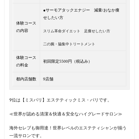
●サーモアタックエナジー 減量/おなか痩
せしたい方
体験コース
の内容
スリム革命ダイエット 足痩せしたい方
二の腕・脇集中トリートメント
体験コース
初回限定5500円（税込み）
の料金
都内店舗数
9店舗
9位は【ミスパリ】エステティックミス・パリです。
≪世界が認める清潔＆快適＆安全なハイグレードサロン≫
海外セレブも御用達！世界レベルのエステティシャンが揃う
一流サロンです。