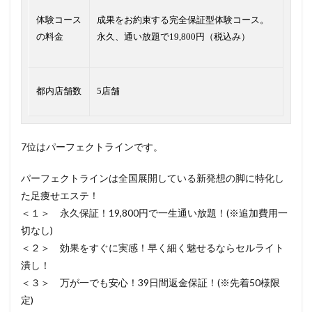
体験コース
成果をお約束する完全保証型体験コース。
の料金
永久、通い放題で19,800円（税込み）
都内店舗数
5店舗
7位はパーフェクトラインです。
パーフェクトラインは全国展開している新発想の脚に特化し
た足痩せエステ！
＜１＞ 永久保証！19,800円で一生通い放題！(※追加費用一
切なし)
＜２＞ 効果をすぐに実感！早く細く魅せるならセルライト
潰し！
＜３＞ 万が一でも安心！39日間返金保証！(※先着50様限
定)