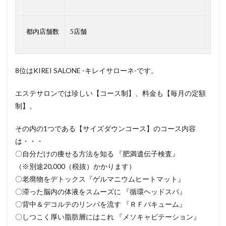
都内店舗数
5店舗
8位はKIREI SALONE -キレイサローネ-です。
エステサロンでは珍しい【コース制】、料金も【毎月の定額
制】。
その内の1つである【サイズダウンコース】のコース内容
は・・・
〇自分だけの痩せる方法を知る 『肥満遺伝子検査』
（※別途20,000（税抜）かかります）
〇老廃物をデトックス『ゲルマニウムヒートマット』
〇滞った脳内の体液をスムーズに 『循環ヘッドスパ』
〇背中＆デコルテのリンパを流す 『ＲＦバキューム』
〇しつこく厚い脂肪層にはこれ 『メソキャビテーション』