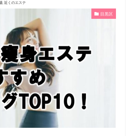
場
,
近くのエステ
目黒区