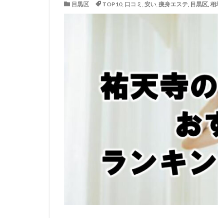
目黒区
TOP10
,
口コミ
,
安い
,
痩身エステ
,
目黒区
,
相