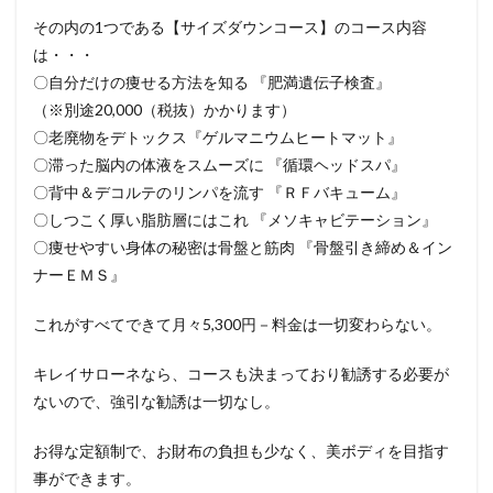
その内の1つである【サイズダウンコース】のコース内容
は・・・
〇自分だけの痩せる方法を知る 『肥満遺伝子検査』
（※別途20,000（税抜）かかります）
〇老廃物をデトックス『ゲルマニウムヒートマット』
〇滞った脳内の体液をスムーズに 『循環ヘッドスパ』
〇背中＆デコルテのリンパを流す 『ＲＦバキューム』
〇しつこく厚い脂肪層にはこれ 『メソキャビテーション』
〇痩せやすい身体の秘密は骨盤と筋肉 『骨盤引き締め＆イン
ナーＥＭＳ』
これがすべてできて月々5,300円－料金は一切変わらない。
キレイサローネなら、コースも決まっており勧誘する必要が
ないので、強引な勧誘は一切なし。
お得な定額制で、お財布の負担も少なく、美ボディを目指す
事ができます。