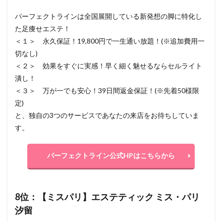
パーフェクトラインは全国展開している新発想の脚に特化し
た足痩せエステ！
＜１＞ 永久保証！19,800円で一生通い放題！(※追加費用一
切なし)
＜２＞ 効果をすぐに実感！早く細く魅せるならセルライト
潰し！
＜３＞ 万が一でも安心！39日間返金保証！(※先着50様限
定)
と、独自の3つのサービスであなたの来店をお待ちしていま
す。
パーフェクトライン公式HPはこちらから
8位：【ミスパリ】エステティック ミス・パリ
汐留