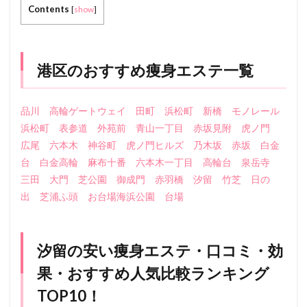
Contents
[
show
]
港区のおすすめ痩身エステ一覧
品川
高輪ゲートウェイ
田町
浜松町
新橋
モノレール
浜松町
表参道
外苑前
青山一丁目
赤坂見附
虎ノ門
広尾
六本木
神谷町
虎ノ門ヒルズ
乃木坂
赤坂
白金
台
白金高輪
麻布十番
六本木一丁目
高輪台
泉岳寺
三田
大門
芝公園
御成門
赤羽橋
汐留
竹芝
日の
出
芝浦ふ頭
お台場海浜公園
台場
汐留の安い痩身エステ・口コミ・効
果・おすすめ人気比較ランキング
TOP10！