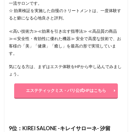
一流サロンです。
☆ 効果検証を実施した自慢のトリートメントは、一度体験す
ると癖になる心地良さと評判。
≪高い技術力≫≪効果を引き出す指導法≫ ≪高品質の商品
≫≪安全性・有効性に優れた機器≫ 安全で高度な技術で、お
客様の「美」「健康」「癒し」を最高の形で実現していま
す。
気になる方は、まずはエステ体験をHPから申し込んでみまし
ょう。
エステティックミス・パリ公式HPはこちら
9位：KIREI SALONE -キレイサローネ- 汐留