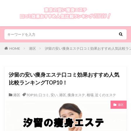
HOME
港区
汐留の安い痩身エステ口コミ効果おすすめ人気比較ランキ
汐留の安い痩身エステ口コミ効果おすすめ人気
比較ランキングTOP10！
港区
TOP10
,
口コミ
,
安い
,
港区
,
痩身エステ
,
相場
,
近くのエステ
港区