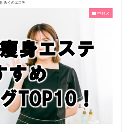
場
,
近くのエステ
中野区