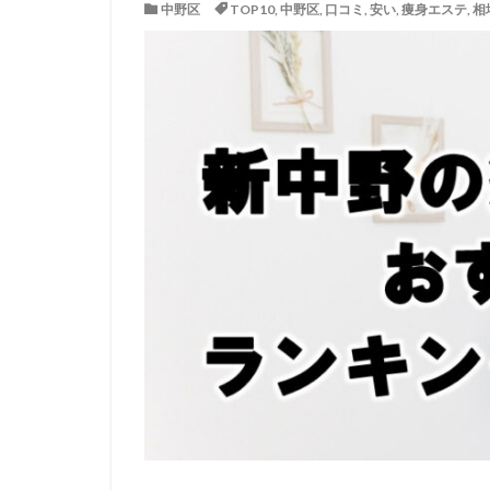
中野区
TOP10
,
中野区
,
口コミ
,
安い
,
痩身エステ
,
相