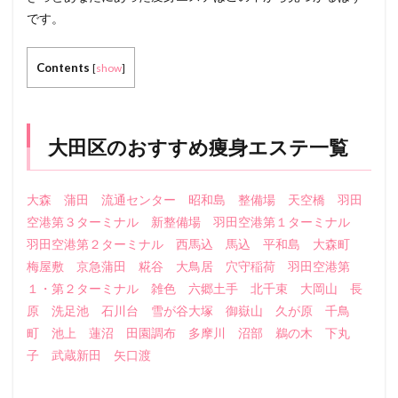
です。
Contents
[
show
]
大田区のおすすめ痩身エステ一覧
大森
蒲田
流通センター
昭和島
整備場
天空橋
羽田
空港第３ターミナル
新整備場
羽田空港第１ターミナル
羽田空港第２ターミナル
西馬込
馬込
平和島
大森町
梅屋敷
京急蒲田
糀谷
大鳥居
穴守稲荷
羽田空港第
１・第２ターミナル
雑色
六郷土手
北千束
大岡山
長
原
洗足池
石川台
雪が谷大塚
御嶽山
久が原
千鳥
町
池上
蓮沼
田園調布
多摩川
沼部
鵜の木
下丸
子
武蔵新田
矢口渡