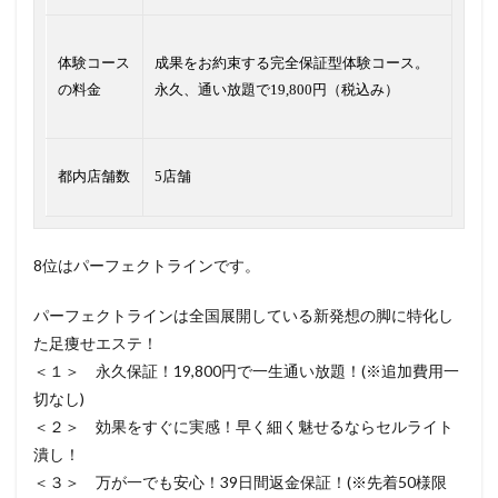
体験コース
成果をお約束する完全保証型体験コース。
の料金
永久、通い放題で19,800円（税込み）
都内店舗数
5店舗
8位はパーフェクトラインです。
パーフェクトラインは全国展開している新発想の脚に特化し
た足痩せエステ！
＜１＞ 永久保証！19,800円で一生通い放題！(※追加費用一
切なし)
＜２＞ 効果をすぐに実感！早く細く魅せるならセルライト
潰し！
＜３＞ 万が一でも安心！39日間返金保証！(※先着50様限