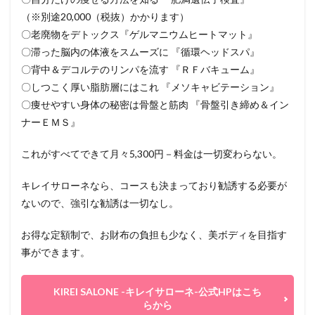
（※別途20,000（税抜）かかります）
〇老廃物をデトックス『ゲルマニウムヒートマット』
〇滞った脳内の体液をスムーズに 『循環ヘッドスパ』
〇背中＆デコルテのリンパを流す 『ＲＦバキューム』
〇しつこく厚い脂肪層にはこれ 『メソキャビテーション』
〇痩せやすい身体の秘密は骨盤と筋肉 『骨盤引き締め＆イン
ナーＥＭＳ』
これがすべてできて月々5,300円－料金は一切変わらない。
キレイサローネなら、コースも決まっており勧誘する必要が
ないので、強引な勧誘は一切なし。
お得な定額制で、お財布の負担も少なく、美ボディを目指す
事ができます。
KIREI SALONE -キレイサローネ-公式HPはこち
らから