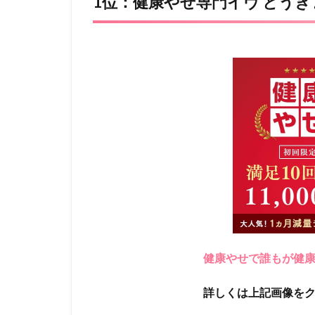
1位：健康やせ専門イヴ とう
健康やせで誰もが健
詳しくは上記画像を