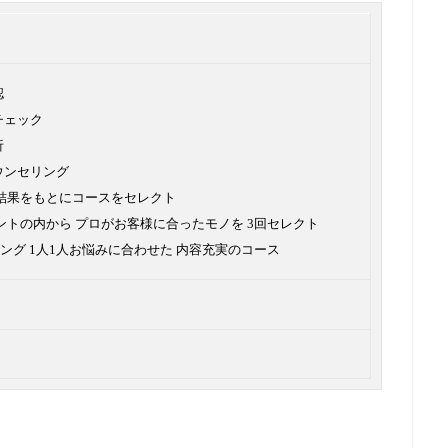
認
チェック
析
ウンセリング
グ結果をもとにコースをセレクト
ントの内から プロがお客様に合ったモノを 3回セレクト
ング 1人1人お悩みに合わせた 内容充実のコース
円