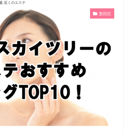
場
,
近くのエステ
墨田区