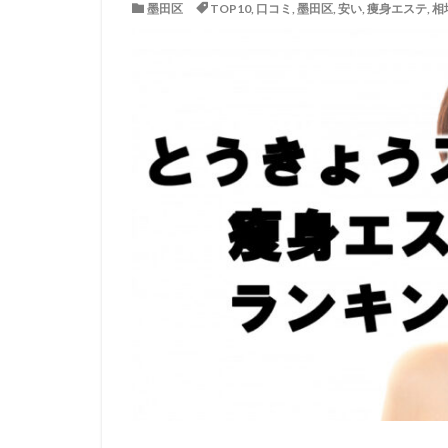
墨田区
TOP10
,
口コミ
,
墨田区
,
安い
,
痩身エステ
,
相