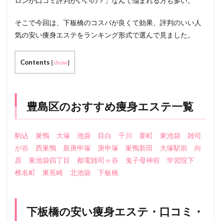
ロンが口コミ評判がいいの？」なんて悩まれる方も多い。
そこで今回は、下板橋のコスパが良くて効果、評判のいい人
気の安い痩身エステをランキング形式で選んで見ました。
Contents
[
show
]
豊島区のおすすめ痩身エステ一覧
駒込
巣鴨
大塚
池袋
目白
千川
要町
東池袋
雑司
が谷
西巣鴨
新庚申塚
庚申塚
巣鴨新田
大塚駅前
向
原
東池袋四丁目
都電雑司ヶ谷
鬼子母神前
学習院下
椎名町
東長崎
北池袋
下板橋
下板橋の安い痩身エステ・口コミ・