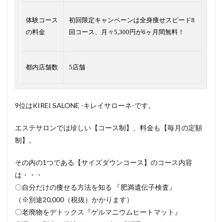
体験コース
初回限定キャンペーンは全身痩せスピード8
の料金
回コース、月々5,300円が6ヶ月間無料！
都内店舗数
5店舗
9位はKIREI SALONE -キレイサローネ-です。
エステサロンでは珍しい【コース制】、料金も【毎月の定額
制】。
その内の1つである【サイズダウンコース】のコース内容
は・・・
〇自分だけの痩せる方法を知る 『肥満遺伝子検査』
（※別途20,000（税抜）かかります）
〇老廃物をデトックス『ゲルマニウムヒートマット』