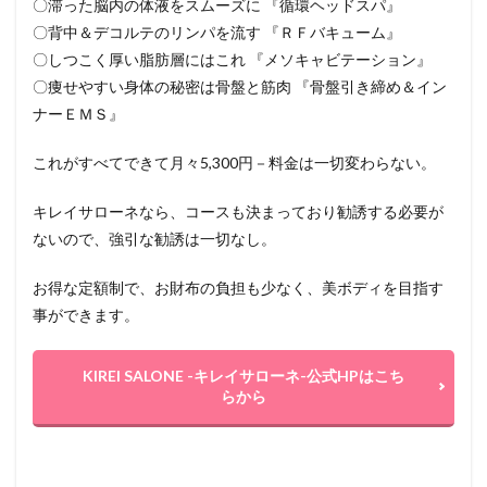
〇滞った脳内の体液をスムーズに 『循環ヘッドスパ』
〇背中＆デコルテのリンパを流す 『ＲＦバキューム』
〇しつこく厚い脂肪層にはこれ 『メソキャビテーション』
〇痩せやすい身体の秘密は骨盤と筋肉 『骨盤引き締め＆イン
ナーＥＭＳ』
これがすべてできて月々5,300円－料金は一切変わらない。
キレイサローネなら、コースも決まっており勧誘する必要が
ないので、強引な勧誘は一切なし。
お得な定額制で、お財布の負担も少なく、美ボディを目指す
事ができます。
KIREI SALONE -キレイサローネ-公式HPはこち
らから