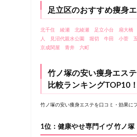
足立区のおすすめ痩身エ
北千住
綾瀬
北綾瀬
足立小台
扇大橋
人
見沼代親水公園
堀切
牛田
小菅
京成関屋
青井
六町
竹ノ塚の安い痩身エステ
比較ランキングTOP10
竹ノ塚の安い痩身エステを口コミ・効果に
1位：健康やせ専門イヴ 竹ノ塚