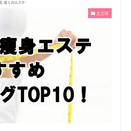
区
,
近くのエステ
足立区