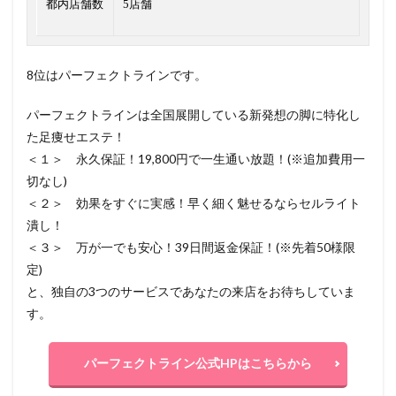
都内店舗数
5店舗
8位はパーフェクトラインです。
パーフェクトラインは全国展開している新発想の脚に特化し
た足痩せエステ！
＜１＞ 永久保証！19,800円で一生通い放題！(※追加費用一
切なし)
＜２＞ 効果をすぐに実感！早く細く魅せるならセルライト
潰し！
＜３＞ 万が一でも安心！39日間返金保証！(※先着50様限
定)
と、独自の3つのサービスであなたの来店をお待ちしていま
す。
パーフェクトライン公式HPはこちらから