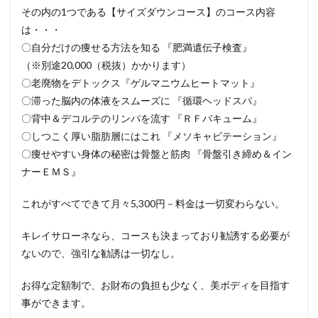
その内の1つである【サイズダウンコース】のコース内容
は・・・
〇自分だけの痩せる方法を知る 『肥満遺伝子検査』
（※別途20,000（税抜）かかります）
〇老廃物をデトックス『ゲルマニウムヒートマット』
〇滞った脳内の体液をスムーズに 『循環ヘッドスパ』
〇背中＆デコルテのリンパを流す 『ＲＦバキューム』
〇しつこく厚い脂肪層にはこれ 『メソキャビテーション』
〇痩せやすい身体の秘密は骨盤と筋肉 『骨盤引き締め＆イン
ナーＥＭＳ』
これがすべてできて月々5,300円－料金は一切変わらない。
キレイサローネなら、コースも決まっており勧誘する必要が
ないので、強引な勧誘は一切なし。
お得な定額制で、お財布の負担も少なく、美ボディを目指す
事ができます。