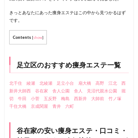
きっとあなたにあった痩身エステはこの中から見つかるはず
です。
Contents
[
show
]
足立区のおすすめ痩身エステ一覧
北千住
綾瀬
北綾瀬
足立小台
扇大橋
高野
江北
西
新井大師西
谷在家
舎人公園
舎人
見沼代親水公園
堀
切
牛田
小菅
五反野
梅島
西新井
大師前
竹ノ塚
千住大橋
京成関屋
青井
六町
谷在家の安い痩身エステ・口コミ・