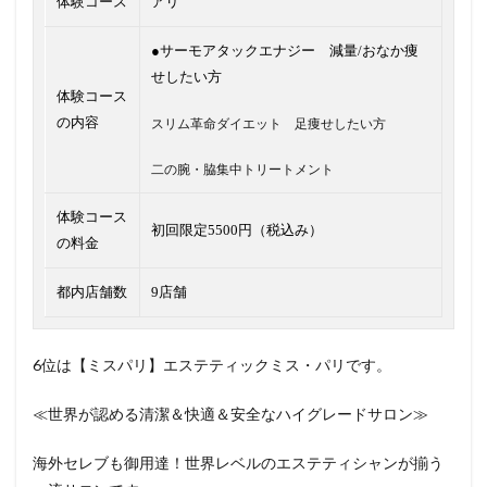
体験コース
アリ
●サーモアタックエナジー 減量/おなか痩
せしたい方
体験コース
の内容
スリム革命ダイエット 足痩せしたい方
二の腕・脇集中トリートメント
体験コース
初回限定5500円（税込み）
の料金
都内店舗数
9店舗
6位は【ミスパリ】エステティックミス・パリです。
≪世界が認める清潔＆快適＆安全なハイグレードサロン≫
海外セレブも御用達！世界レベルのエステティシャンが揃う