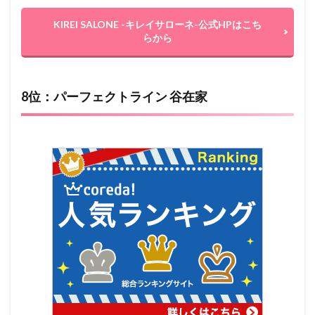
KIREI SALONE -キレイサローネ-公式HPはこち
らから
8位：パーフェクトライン 谷在家