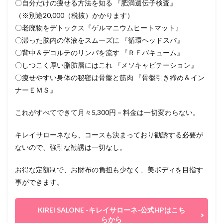
〇自分だけの痩せる方法を知る 『肥満遺伝子検査』
（※別途20,000（税抜）かかります）
〇老廃物をデトックス『ゲルマニウムヒートマット』
〇滞った脳内の体液をスムーズに 『循環ヘッドスパ』
〇背中＆デコルテのリンパを流す 『ＲＦバキューム』
〇しつこく厚い脂肪層にはこれ 『メソキャビテーション』
〇痩せやすい身体の秘密は骨盤と筋肉 『骨盤引き締め＆イン
ナーＥＭＳ』
これがすべてできて月々5,300円－料金は一切変わらない。
キレイサローネなら、コースも決まっており勧誘する必要が
ないので、強引な勧誘は一切なし。
お得な定額制で、お財布の負担も少なく、美ボディを目指す
事ができます。
KIREI SALONE -キレイサローネ-公式HPはこち
らから