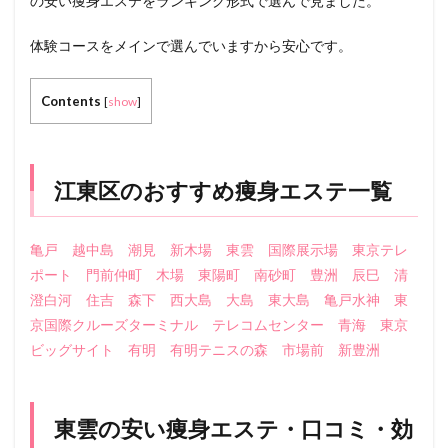
の安い痩身エステをランキング形式で選んで見ました。
体験コースをメインで選んでいますから安心です。
Contents
[
show
]
江東区のおすすめ痩身エステ一覧
亀戸
越中島
潮見
新木場
東雲
国際展示場
東京テレ
ポート
門前仲町
木場
東陽町
南砂町
豊洲
辰巳
清
澄白河
住吉
森下
西大島
大島
東大島
亀戸水神
東
京国際クルーズターミナル
テレコムセンター
青海
東京
ビッグサイト
有明
有明テニスの森
市場前
新豊洲
東雲の安い痩身エステ・口コミ・効