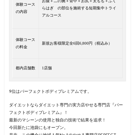
お腹＋二の腕＋背中＋お尻＋太もも＋ふく
体験コース
らはぎ の部位を施術する短期集中トライ
の内容
アルコース
体験コース
新規お客様限定全6回6,800円（税込み）
の料金
都内店舗数
1店舗
9位はパーフェクトボディプレミアムです。
ダイエットならダイエット専門の実力店やせる専門店『パー
フェクトボディプレミアム』！
最新のマシーンの使用と独自の技術で結果を追求！
今回新たに池袋にもオープン。
是非、この機会に地域人気No.1のやせる専門店PERFECT