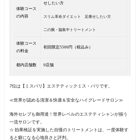
せしたい方
体験コース
の内容
スリム革命ダイエット 足痩せしたい方
二の腕・脇集中トリートメント
体験コース
初回限定5500円（税込み）
の料金
都内店舗数
9店舗
7位は【ミスパリ】エステティックミス・パリです。
≪世界が認める清潔＆快適＆安全なハイグレードサロン≫
海外セレブも御用達！世界レベルのエステティシャンが揃う
一流サロンです。
☆ 効果検証を実施した自慢のトリートメントは、一度体験す
ると癖になる心地良さと評判。