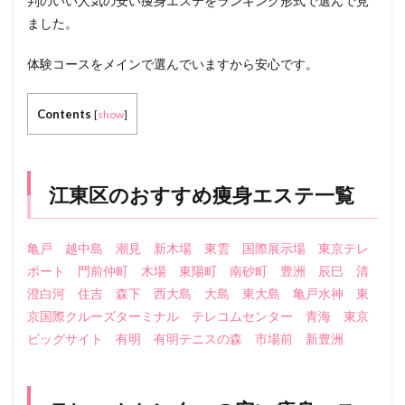
判のいい人気の安い痩身エステをランキング形式で選んで見
ました。
体験コースをメインで選んでいますから安心です。
Contents
[
show
]
江東区のおすすめ痩身エステ一覧
亀戸
越中島
潮見
新木場
東雲
国際展示場
東京テレ
ポート
門前仲町
木場
東陽町
南砂町
豊洲
辰巳
清
澄白河
住吉
森下
西大島
大島
東大島
亀戸水神
東
京国際クルーズターミナル
テレコムセンター
青海
東京
ビッグサイト
有明
有明テニスの森
市場前
新豊洲