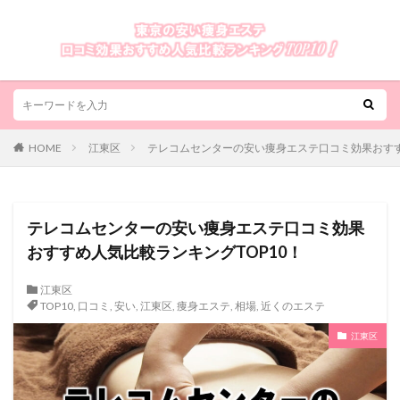
HOME
江東区
テレコムセンターの安い痩身エステ口コミ効果おすす
テレコムセンターの安い痩身エステ口コミ効果
おすすめ人気比較ランキングTOP10！
江東区
TOP10
,
口コミ
,
安い
,
江東区
,
痩身エステ
,
相場
,
近くのエステ
江東区