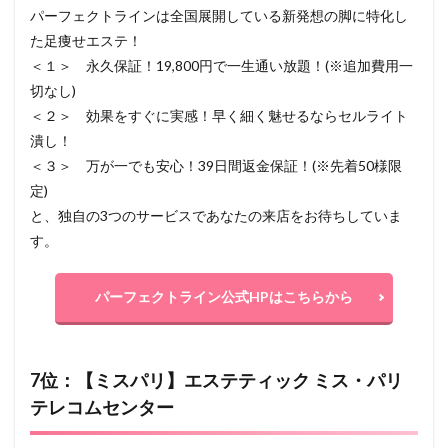
パーフェクトラインは全国展開している新発想の脚に特化し
た足痩せエステ！
＜１＞ 永久保証！19,800円で一生通い放題！(※追加費用一
切なし)
＜２＞ 効果をすぐに実感！早く細く魅せるならセルライト
潰し！
＜３＞ 万が一でも安心！39日間返金保証！(※先着50様限
定)
と、独自の3つのサービスであなたの来店をお待ちしていま
す。
パーフェクトライン公式HPはこちらから
7位：【ミスパリ】エステティック ミス・パリ
テレコムセンター