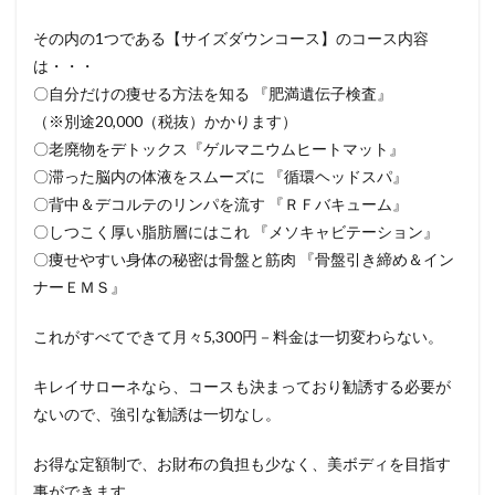
その内の1つである【サイズダウンコース】のコース内容
は・・・
〇自分だけの痩せる方法を知る 『肥満遺伝子検査』
（※別途20,000（税抜）かかります）
〇老廃物をデトックス『ゲルマニウムヒートマット』
〇滞った脳内の体液をスムーズに 『循環ヘッドスパ』
〇背中＆デコルテのリンパを流す 『ＲＦバキューム』
〇しつこく厚い脂肪層にはこれ 『メソキャビテーション』
〇痩せやすい身体の秘密は骨盤と筋肉 『骨盤引き締め＆イン
ナーＥＭＳ』
これがすべてできて月々5,300円－料金は一切変わらない。
キレイサローネなら、コースも決まっており勧誘する必要が
ないので、強引な勧誘は一切なし。
お得な定額制で、お財布の負担も少なく、美ボディを目指す
事ができます。