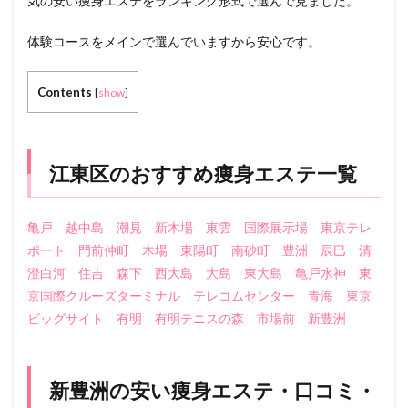
気の安い痩身エステをランキング形式で選んで見ました。
体験コースをメインで選んでいますから安心です。
Contents
[
show
]
江東区のおすすめ痩身エステ一覧
亀戸
越中島
潮見
新木場
東雲
国際展示場
東京テレ
ポート
門前仲町
木場
東陽町
南砂町
豊洲
辰巳
清
澄白河
住吉
森下
西大島
大島
東大島
亀戸水神
東
京国際クルーズターミナル
テレコムセンター
青海
東京
ビッグサイト
有明
有明テニスの森
市場前
新豊洲
新豊洲の安い痩身エステ・口コミ・