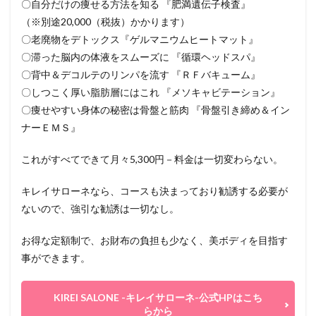
〇自分だけの痩せる方法を知る 『肥満遺伝子検査』
（※別途20,000（税抜）かかります）
〇老廃物をデトックス『ゲルマニウムヒートマット』
〇滞った脳内の体液をスムーズに 『循環ヘッドスパ』
〇背中＆デコルテのリンパを流す 『ＲＦバキューム』
〇しつこく厚い脂肪層にはこれ 『メソキャビテーション』
〇痩せやすい身体の秘密は骨盤と筋肉 『骨盤引き締め＆イン
ナーＥＭＳ』
これがすべてできて月々5,300円－料金は一切変わらない。
キレイサローネなら、コースも決まっており勧誘する必要が
ないので、強引な勧誘は一切なし。
お得な定額制で、お財布の負担も少なく、美ボディを目指す
事ができます。
KIREI SALONE -キレイサローネ-公式HPはこち
らから