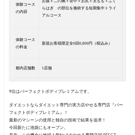
お腹＋二の腕＋背中＋お尻＋太もも＋ふく
体験コース
らはぎ の部位を施術する短期集中トライ
の内容
アルコース
体験コース
新規お客様限定全6回6,800円（税込み）
の料金
都内店舗数
1店舗
9位はパーフェクトボディプレミアムです。
ダイエットならダイエット専門の実力店やせる専門店『パー
フェクトボディプレミアム』！
最新のマシーンの使用と独自の技術で結果を追求！
今回新たに池袋にもオープン。
是非、この機会に地域人気No.1のやせる専門店PERFECT