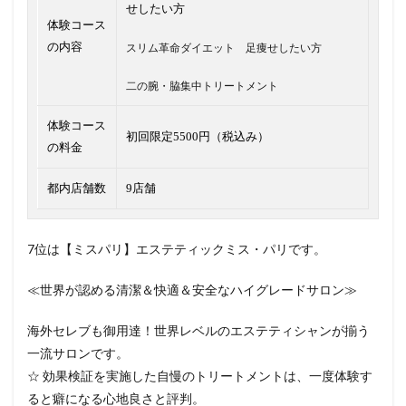
せしたい方
体験コース
の内容
スリム革命ダイエット 足痩せしたい方
二の腕・脇集中トリートメント
体験コース
初回限定5500円（税込み）
の料金
都内店舗数
9店舗
7位は【ミスパリ】エステティックミス・パリです。
≪世界が認める清潔＆快適＆安全なハイグレードサロン≫
海外セレブも御用達！世界レベルのエステティシャンが揃う
一流サロンです。
☆ 効果検証を実施した自慢のトリートメントは、一度体験す
ると癖になる心地良さと評判。