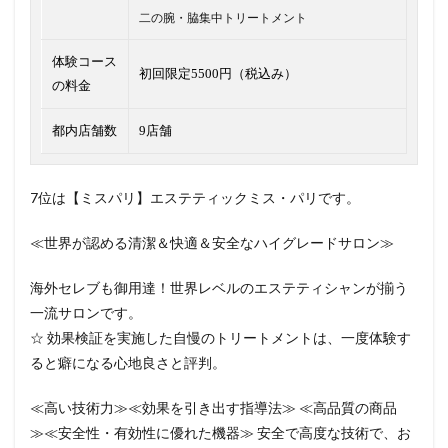
二の腕・脇集中トリートメント
体験コース
初回限定5500円（税込み）
の料金
都内店舗数
9店舗
7位は【ミスパリ】エステティックミス・パリです。
≪世界が認める清潔＆快適＆安全なハイグレードサロン≫
海外セレブも御用達！世界レベルのエステティシャンが揃う
一流サロンです。
☆ 効果検証を実施した自慢のトリートメントは、一度体験す
ると癖になる心地良さと評判。
≪高い技術力≫≪効果を引き出す指導法≫ ≪高品質の商品
≫≪安全性・有効性に優れた機器≫ 安全で高度な技術で、お