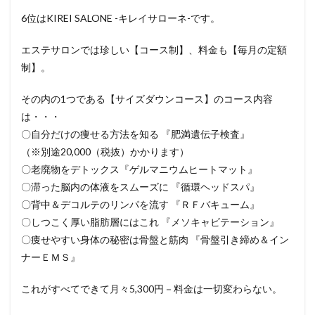
6位はKIREI SALONE -キレイサローネ-です。
エステサロンでは珍しい【コース制】、料金も【毎月の定額
制】。
その内の1つである【サイズダウンコース】のコース内容
は・・・
〇自分だけの痩せる方法を知る 『肥満遺伝子検査』
（※別途20,000（税抜）かかります）
〇老廃物をデトックス『ゲルマニウムヒートマット』
〇滞った脳内の体液をスムーズに 『循環ヘッドスパ』
〇背中＆デコルテのリンパを流す 『ＲＦバキューム』
〇しつこく厚い脂肪層にはこれ 『メソキャビテーション』
〇痩せやすい身体の秘密は骨盤と筋肉 『骨盤引き締め＆イン
ナーＥＭＳ』
これがすべてできて月々5,300円－料金は一切変わらない。