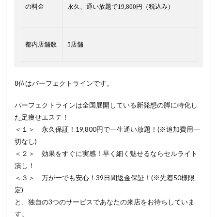
の料金
永久、通い放題で19,800円（税込み）
都内店舗数
5店舗
8位はパーフェクトラインです。
パーフェクトラインは全国展開している新発想の脚に特化し
た足痩せエステ！
＜１＞ 永久保証！19,800円で一生通い放題！(※追加費用一
切なし)
＜２＞ 効果をすぐに実感！早く細く魅せるならセルライト
潰し！
＜３＞ 万が一でも安心！39日間返金保証！(※先着50様限
定)
と、独自の3つのサービスであなたの来店をお待ちしていま
す。