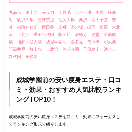
九品仏
尾山台
等々力
上野毛
二子玉川
用賀
桜新
町
駒沢大学
三軒茶屋
池尻大橋
奥沢
西太子堂
若
林
松陰神社前
世田谷
上町
宮の坂
山下
松原
東北
沢
下北沢
世田谷代田
梅ヶ丘
豪徳寺
経堂
千歳船
橋
祖師ヶ谷大蔵
成城学園前
喜多見
代田橋
明大前
下高井戸
桜上水
上北沢
芦花公園
千歳烏山
池ノ上
新代田
東松原
成城学園前の安い痩身エステ・口コ
ミ・効果・おすすめ人気比較ランキ
ングTOP10！
成城学園前の安い痩身エステを口コミ・効果にフォーカスし
てランキング形式で紹介します。