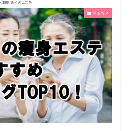
テ
,
相場
,
近くのエステ
世田谷区