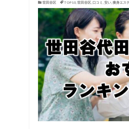
世田谷区
TOP10
,
世田谷区
,
口コミ
,
安い
,
痩身エス