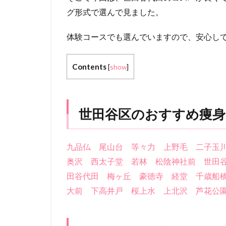
グ形式で選んで見ました。
体験コースでも選んでいますので、安心し
Contents
[
show
]
世田谷区のおすすめ痩身
九品仏
尾山台
等々力
上野毛
二子玉
奥沢
西太子堂
若林
松陰神社前
世田
田谷代田
梅ヶ丘
豪徳寺
経堂
千歳船
大前
下高井戸
桜上水
上北沢
芦花公