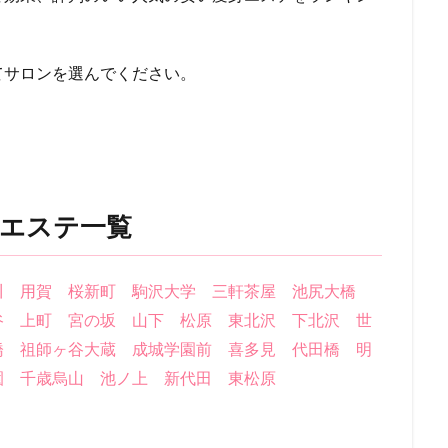
てサロンを選んでください。
エステ一覧
川
用賀
桜新町
駒沢大学
三軒茶屋
池尻大橋
谷
上町
宮の坂
山下
松原
東北沢
下北沢
世
橋
祖師ヶ谷大蔵
成城学園前
喜多見
代田橋
明
園
千歳烏山
池ノ上
新代田
東松原