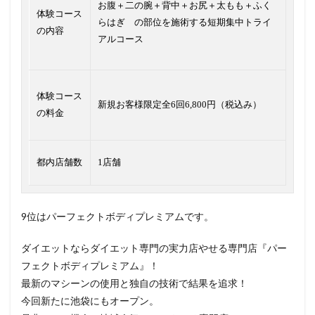
お腹＋二の腕＋背中＋お尻＋太もも＋ふく
体験コース
らはぎ の部位を施術する短期集中トライ
の内容
アルコース
体験コース
新規お客様限定全6回6,800円（税込み）
の料金
都内店舗数
1店舗
9位はパーフェクトボディプレミアムです。
ダイエットならダイエット専門の実力店やせる専門店『パー
フェクトボディプレミアム』！
最新のマシーンの使用と独自の技術で結果を追求！
今回新たに池袋にもオープン。