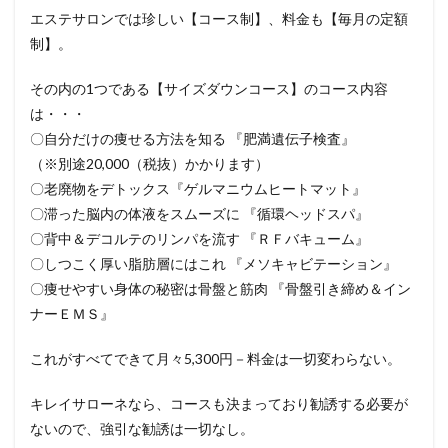
エステサロンでは珍しい【コース制】、料金も【毎月の定額
制】。
その内の1つである【サイズダウンコース】のコース内容
は・・・
〇自分だけの痩せる方法を知る 『肥満遺伝子検査』
（※別途20,000（税抜）かかります）
〇老廃物をデトックス『ゲルマニウムヒートマット』
〇滞った脳内の体液をスムーズに 『循環ヘッドスパ』
〇背中＆デコルテのリンパを流す 『ＲＦバキューム』
〇しつこく厚い脂肪層にはこれ 『メソキャビテーション』
〇痩せやすい身体の秘密は骨盤と筋肉 『骨盤引き締め＆イン
ナーＥＭＳ』
これがすべてできて月々5,300円－料金は一切変わらない。
キレイサローネなら、コースも決まっており勧誘する必要が
ないので、強引な勧誘は一切なし。