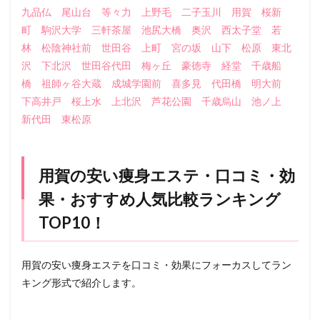
九品仏
尾山台
等々力
上野毛
二子玉川
用賀
桜新
町
駒沢大学
三軒茶屋
池尻大橋
奥沢
西太子堂
若
林
松陰神社前
世田谷
上町
宮の坂
山下
松原
東北
沢
下北沢
世田谷代田
梅ヶ丘
豪徳寺
経堂
千歳船
橋
祖師ヶ谷大蔵
成城学園前
喜多見
代田橋
明大前
下高井戸
桜上水
上北沢
芦花公園
千歳烏山
池ノ上
新代田
東松原
用賀の安い痩身エステ・口コミ・効
果・おすすめ人気比較ランキング
TOP10！
用賀の安い痩身エステを口コミ・効果にフォーカスしてラン
キング形式で紹介します。