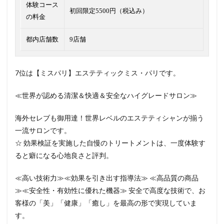
体験コース
初回限定5500円（税込み）
の料金
都内店舗数
9店舗
7位は【ミスパリ】エステティックミス・パリです。
≪世界が認める清潔＆快適＆安全なハイグレードサロン≫
海外セレブも御用達！世界レベルのエステティシャンが揃う
一流サロンです。
☆ 効果検証を実施した自慢のトリートメントは、一度体験す
ると癖になる心地良さと評判。
≪高い技術力≫≪効果を引き出す指導法≫ ≪高品質の商品
≫≪安全性・有効性に優れた機器≫ 安全で高度な技術で、お
客様の「美」「健康」「癒し」を最高の形で実現していま
す。