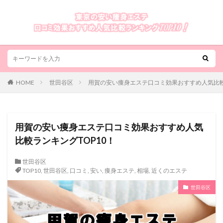
HOME
世田谷区
用賀の安い痩身エステ口コミ効果おすすめ人気比較
用賀の安い痩身エステ口コミ効果おすすめ人気
比較ランキングTOP10！
世田谷区
TOP10
,
世田谷区
,
口コミ
,
安い
,
痩身エステ
,
相場
,
近くのエステ
世田谷区