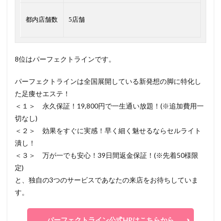
都内店舗数
5店舗
8位はパーフェクトラインです。
パーフェクトラインは全国展開している新発想の脚に特化し
た足痩せエステ！
＜１＞ 永久保証！19,800円で一生通い放題！(※追加費用一
切なし)
＜２＞ 効果をすぐに実感！早く細く魅せるならセルライト
潰し！
＜３＞ 万が一でも安心！39日間返金保証！(※先着50様限
定)
と、独自の3つのサービスであなたの来店をお待ちしていま
す。
パーフェクトライン公式HPはこちらから